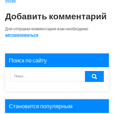
записям
Voyah
Добавить комментарий
Для отправки комментария вам необходимо
авторизоваться
.
Поиск по сайту
Становится популярным