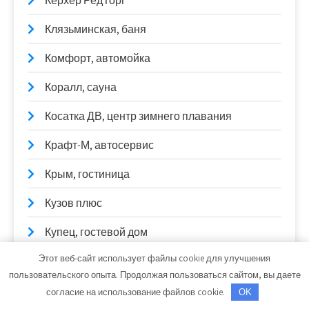
Керхер РедТорг
Клязьминская, баня
Комфорт, автомойка
Коралл, сауна
Косатка ДВ, центр зимнего плавания
Крафт-М, автосервис
Крым, гостиница
Кузов плюс
Купец, гостевой дом
Этот веб-сайт использует файлы cookie для улучшения
Купидон, гостиничный комплекс
пользовательского опыта. Продолжая пользоваться сайтом, вы даете
Кураж, баня на дровах с горячей купелью
согласие на использование файлов cookie.
OK