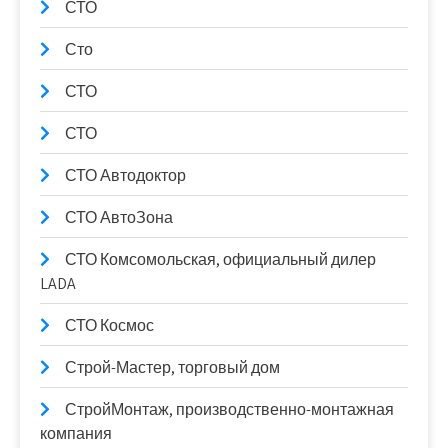
СТО
Сто
СТО
СТО
СТО Автодоктор
СТО АвтоЗона
СТО Комсомольская, официальный дилер
LADA
СТО Космос
Строй-Мастер, торговый дом
СтройМонтаж, производственно-монтажная
компания