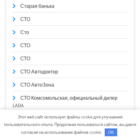
Старая банька
СТО
Сто
СТО
СТО
СТО Автодоктор
СТО АвтоЗона
СТО Комсомольская, официальный дилер
LADA
Этот веб-сайт использует файлы cookie для улучшения
СТО Космос
пользовательского опыта. Продолжая пользоваться сайтом, вы даете
Строй-Мастер, торговый дом
согласие на использование файлов cookie.
OK