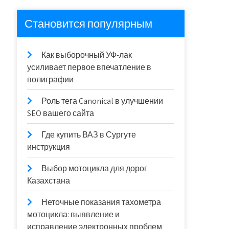
Становится популярным
Как выборочный УФ-лак
усиливает первое впечатление в
полиграфии
Роль тега Canonical в улучшении
SEO вашего сайта
Где купить ВАЗ в Сургуте
инструкция
Выбор мотоцикла для дорог
Казахстана
Неточные показания тахометра
мотоцикла: выявление и
исправление электронных проблем