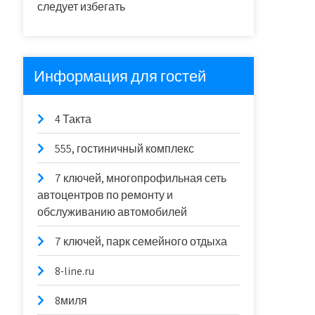
следует избегать
Информация для гостей
4 Такта
555, гостиничный комплекс
7 ключей, многопрофильная сеть
автоцентров по ремонту и
обслуживанию автомобилей
7 ключей, парк семейного отдыха
8-line.ru
8миля