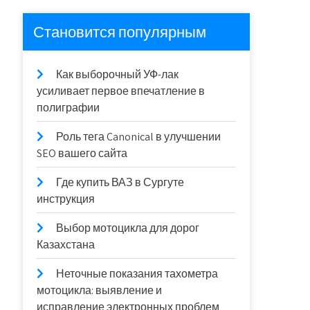
Становится популярным
Как выборочный УФ-лак
усиливает первое впечатление в
полиграфии
Роль тега Canonical в улучшении
SEO вашего сайта
Где купить ВАЗ в Сургуте
инструкция
Выбор мотоцикла для дорог
Казахстана
Неточные показания тахометра
мотоцикла: выявление и
исправление электронных проблем