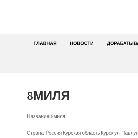
Перейти
к
содержимому
ГЛАВНАЯ
НОВОСТИ
ДОРАБАТЫВ
8МИЛЯ
Название:
8миля
Страна:
Россия Курская область Курск ул. Павлун