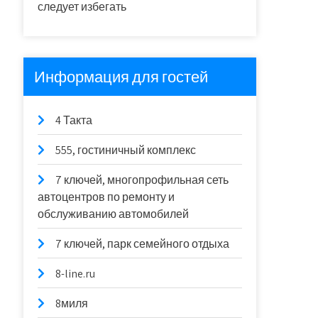
следует избегать
Информация для гостей
4 Такта
555, гостиничный комплекс
7 ключей, многопрофильная сеть
автоцентров по ремонту и
обслуживанию автомобилей
7 ключей, парк семейного отдыха
8-line.ru
8миля