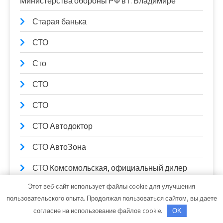
Министерства обороны РФ в г. Владимире
Старая банька
СТО
Сто
СТО
СТО
СТО Автодоктор
СТО АвтоЗона
СТО Комсомольская, официальный дилер
LADA
Этот веб-сайт использует файлы cookie для улучшения
пользовательского опыта. Продолжая пользоваться сайтом, вы даете
СТО Космос
согласие на использование файлов cookie.
OK
Строй-Мастер, торговый дом