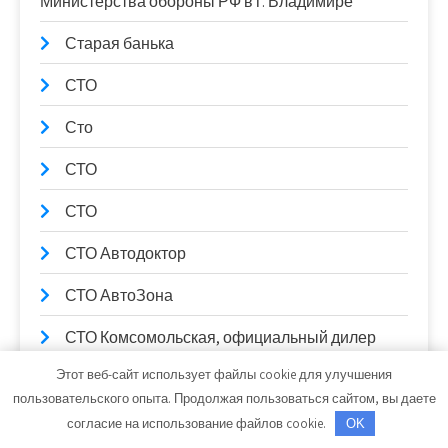
Министерства обороны РФ в г. Владимире
Старая банька
СТО
Сто
СТО
СТО
СТО Автодоктор
СТО АвтоЗона
СТО Комсомольская, официальный дилер
LADA
Этот веб-сайт использует файлы cookie для улучшения
пользовательского опыта. Продолжая пользоваться сайтом, вы даете
СТО Космос
согласие на использование файлов cookie.
OK
Строй-Мастер, торговый дом