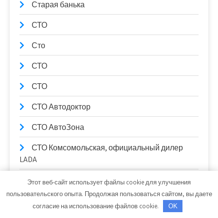
Старая банька
СТО
Сто
СТО
СТО
СТО Автодоктор
СТО АвтоЗона
СТО Комсомольская, официальный дилер
LADA
СТО Космос
Этот веб-сайт использует файлы cookie для улучшения
пользовательского опыта. Продолжая пользоваться сайтом, вы даете
Строй-Мастер, торговый дом
согласие на использование файлов cookie.
OK