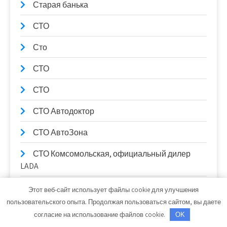
Старая банька
СТО
Сто
СТО
СТО
СТО Автодоктор
СТО АвтоЗона
СТО Комсомольская, официальный дилер
LADA
СТО Космос
Этот веб-сайт использует файлы cookie для улучшения
пользовательского опыта. Продолжая пользоваться сайтом, вы даете
Строй-Мастер, торговый дом
согласие на использование файлов cookie.
OK