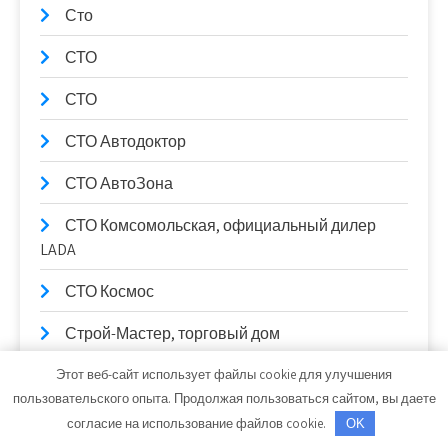
Сто
СТО
СТО
СТО Автодоктор
СТО АвтоЗона
СТО Комсомольская, официальный дилер
LADA
СТО Космос
Строй-Мастер, торговый дом
СтройМонтаж, производственно-монтажная
Этот веб-сайт использует файлы cookie для улучшения
компания
пользовательского опыта. Продолжая пользоваться сайтом, вы даете
согласие на использование файлов cookie.
OK
Студия детейлинга Инфинити