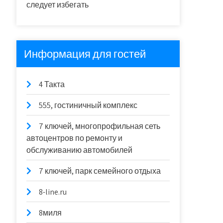
следует избегать
Информация для гостей
4 Такта
555, гостиничный комплекс
7 ключей, многопрофильная сеть
автоцентров по ремонту и
обслуживанию автомобилей
7 ключей, парк семейного отдыха
8-line.ru
8миля