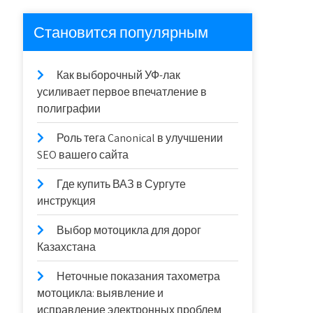
Становится популярным
Как выборочный УФ-лак
усиливает первое впечатление в
полиграфии
Роль тега Canonical в улучшении
SEO вашего сайта
Где купить ВАЗ в Сургуте
инструкция
Выбор мотоцикла для дорог
Казахстана
Неточные показания тахометра
мотоцикла: выявление и
исправление электронных проблем