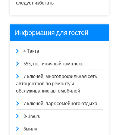
следует избегать
Информация для гостей
4 Такта
555, гостиничный комплекс
7 ключей, многопрофильная сеть
автоцентров по ремонту и
обслуживанию автомобилей
7 ключей, парк семейного отдыха
8-line.ru
8миля