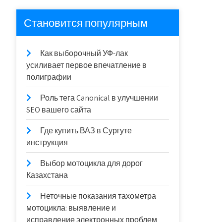
Становится популярным
Как выборочный УФ-лак
усиливает первое впечатление в
полиграфии
Роль тега Canonical в улучшении
SEO вашего сайта
Где купить ВАЗ в Сургуте
инструкция
Выбор мотоцикла для дорог
Казахстана
Неточные показания тахометра
мотоцикла: выявление и
исправление электронных проблем