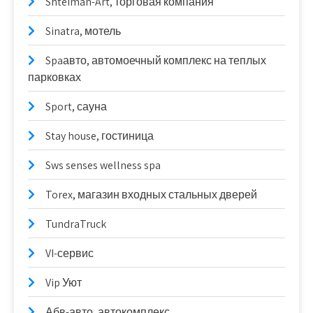
Shteiman-Art, торговая компания
Sinatra, мотель
Spaавто, автомоечный комплекс на теплых
парковках
Sport, сауна
Stay house, гостиница
Sws senses wellness spa
Torex, магазин входных стальных дверей
TundraTruck
VI-сервис
Vip Уют
Абв-авто, автокомплекс