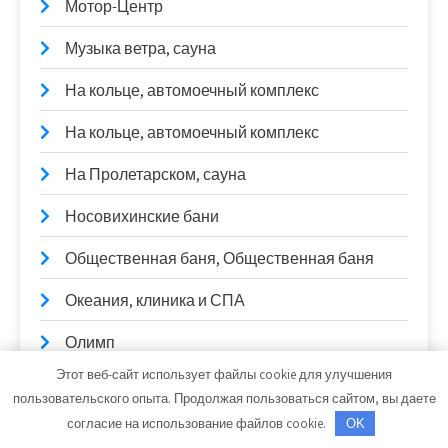
Мотор-Центр
Музыка ветра, сауна
На кольце, автомоечный комплекс
На кольце, автомоечный комплекс
На Пролетарском, сауна
Носовихинские бани
Общественная баня, Общественная баня
Океания, клиника и СПА
Олимп
Этот веб-сайт использует файлы cookie для улучшения
Олимп, автомоечный комплекс
пользовательского опыта. Продолжая пользоваться сайтом, вы даете
согласие на использование файлов cookie.
OK
Олимп, спортивный комплекс