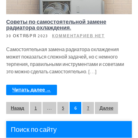
Советы по самостоятельной замене
радиатора охлаждения.
30 ОКТЯБРЯ 2023
КОММЕНТАРИЕВ НЕТ
Самостоятельная замена радиатора охлаждения
может показаться сложной задачей, но с немного
терпения, правильными инструментами и советами
это можно сделать самостоятельно. […]
Читать далее →
Пагинация
Назад
1
…
5
6
7
Далее
записей
Поиск по сайту