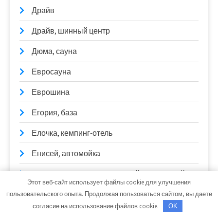
Драйв
Драйв, шинный центр
Дюма, сауна
Евросауна
Еврошина
Егория, база
Елочка, кемпинг-отель
Енисей, автомойка
Жемчужина Урала, санаторий-загородный
Этот веб-сайт использует файлы cookie для улучшения
комплекс отдыха и здоровья
пользовательского опыта. Продолжая пользоваться сайтом, вы даете
Жемчужина, сауна
согласие на использование файлов cookie.
OK