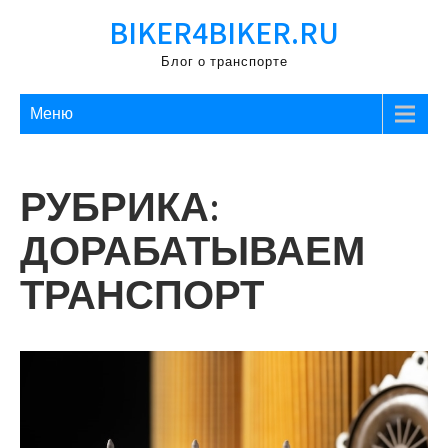
Перейти
BIKER4BIKER.RU
к
содержимому
Блог о транспорте
Меню
РУБРИКА:
ДОРАБАТЫВАЕМ
ТРАНСПОРТ