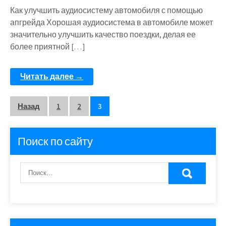
Как улучшить аудиосистему автомобиля с помощью
апгрейда Хорошая аудиосистема в автомобиле может
значительно улучшить качество поездки, делая ее
более приятной […]
Читать далее →
Пагинация
Назад
1
2
3
записей
Поиск по сайту